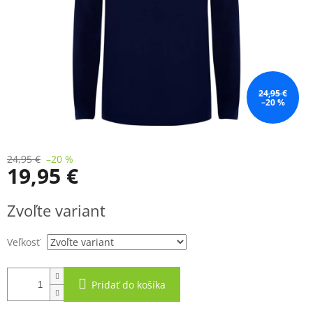
24,95 €
–20 %
24,95 €
–20 %
19,95 €
Jednotková
Zvoľte variant
cena:
Veľkosť
Pridať do košíka