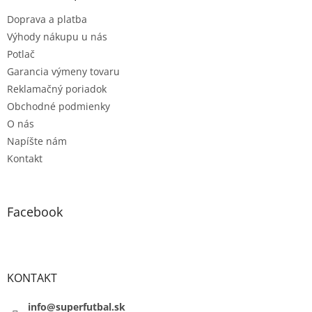
t
Doprava a platba
i
e
Výhody nákupu u nás
Potlač
Garancia výmeny tovaru
Reklamačný poriadok
Obchodné podmienky
O nás
Napíšte nám
Kontakt
Facebook
KONTAKT
info@superfutbal.sk