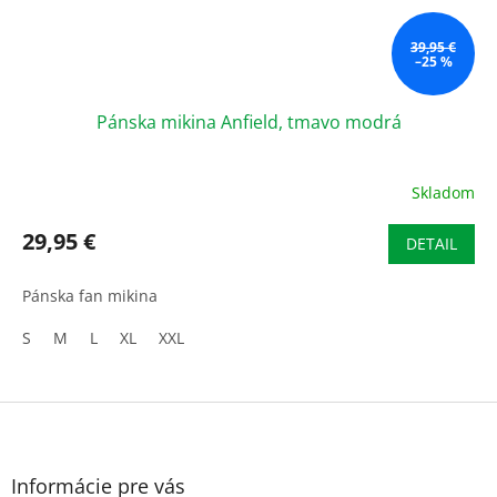
39,95 €
–25 %
Pánska mikina Anfield, tmavo modrá
Skladom
29,95 €
DETAIL
Pánska fan mikina
S
M
L
XL
XXL
Z
á
p
ä
Informácie pre vás