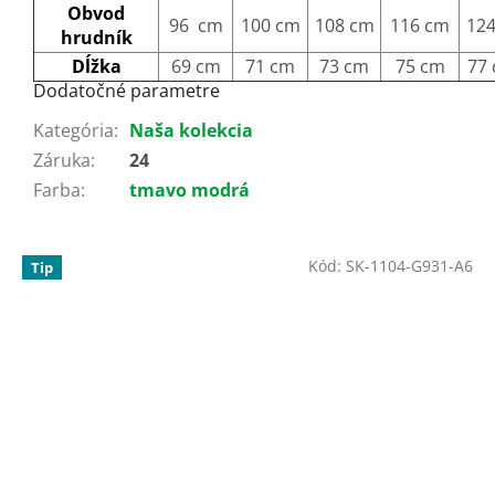
Obvod
96 cm
100 cm
108 cm
116 cm
12
hrudník
Dĺžka
69 cm
71 cm
73 cm
75 cm
77
Dodatočné parametre
Kategória
:
Naša kolekcia
Záruka
:
24
Farba
:
tmavo modrá
Kód:
SK-1104-G931-A6
Tip