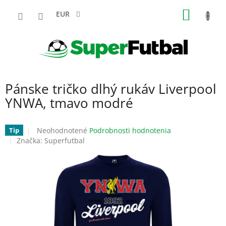
Prejsť
NÁKU
na
EUR
obsah
KOŠÍK
Pánske tričko dlhý rukáv Liverpool
YNWA, tmavo modré
Priemerné
Neohodnotené
Podrobnosti hodnotenia
Tip
hodnotenie
Značka:
Superfutbal
produktu
je
0,0
z
5
hviezdičiek.