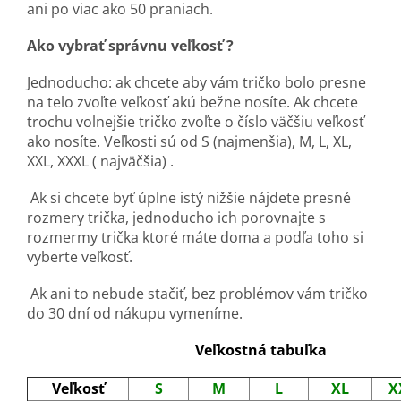
ani po viac ako 50 praniach.
Ako vybrať správnu veľkosť ?
Jednoducho: ak chcete aby vám tričko bolo presne
na telo zvoľte veľkosť akú bežne nosíte. Ak chcete
trochu volnejšie tričko zvoľte o číslo väčšiu veľkosť
ako nosíte. Veľkosti sú od S (najmenšia), M, L, XL,
XXL, XXXL ( najväčšia) .
Ak si chcete byť úplne istý nižšie nájdete presné
rozmery trička, jednoducho ich porovnajte s
rozmermy trička ktoré máte doma a podľa toho si
vyberte veľkosť.
Ak ani to nebude stačiť, bez problémov vám tričko
do 30 dní od nákupu vymeníme.
Veľkostná tabuľka
Veľkosť
S
M
L
XL
X