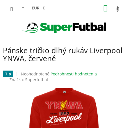
Prejsť
NÁKU
na
EUR
obsah
KOŠÍK
Pánske tričko dlhý rukáv Liverpool
YNWA, červené
Priemerné
Neohodnotené
Podrobnosti hodnotenia
Tip
hodnotenie
Značka:
Superfutbal
produktu
je
0,0
z
5
hviezdičiek.