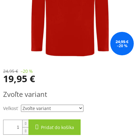
24,95 €
–20 %
24,95 €
–20 %
19,95 €
Jednotková
Zvoľte variant
cena:
Veľkosť
Pridať do košíka