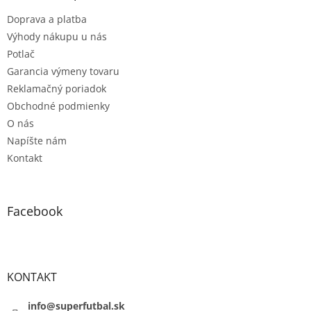
t
Doprava a platba
i
e
Výhody nákupu u nás
Potlač
Garancia výmeny tovaru
Reklamačný poriadok
Obchodné podmienky
O nás
Napíšte nám
Kontakt
Facebook
KONTAKT
info@superfutbal.sk