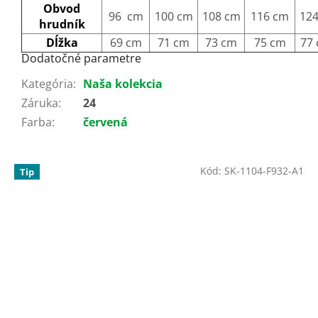
Obvod
96 cm
100 cm
108 cm
116 cm
12
hrudník
Dĺžka
69 cm
71 cm
73 cm
75 cm
77
Dodatočné parametre
Kategória
:
Naša kolekcia
Záruka
:
24
Farba
:
červená
Kód:
SK-1104-F932-A1
Tip