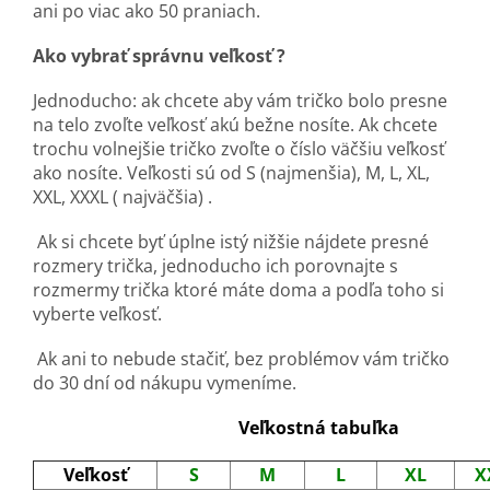
ani po viac ako 50 praniach.
Ako vybrať správnu veľkosť ?
Jednoducho: ak chcete aby vám tričko bolo presne
na telo zvoľte veľkosť akú bežne nosíte. Ak chcete
trochu volnejšie tričko zvoľte o číslo väčšiu veľkosť
ako nosíte. Veľkosti sú od S (najmenšia), M, L, XL,
XXL, XXXL ( najväčšia) .
Ak si chcete byť úplne istý nižšie nájdete presné
rozmery trička, jednoducho ich porovnajte s
rozmermy trička ktoré máte doma a podľa toho si
vyberte veľkosť.
Ak ani to nebude stačiť, bez problémov vám tričko
do 30 dní od nákupu vymeníme.
Veľkostná tabuľka
Veľkosť
S
M
L
XL
X