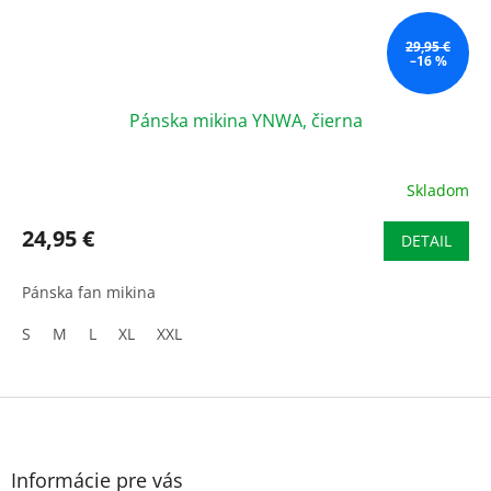
29,95 €
–16 %
Pánska mikina YNWA, čierna
Skladom
24,95 €
DETAIL
Pánska fan mikina
S
M
L
XL
XXL
Z
á
p
ä
Informácie pre vás