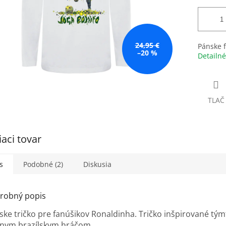
24,95 €
Pánske f
–20 %
Detailné
TLAČ
iaci tovar
s
Podobné (2)
Diskusia
robný popis
ske tričko pre fanúšikov Ronaldinha. Tričko inšpirované tým
vnym brazílskym hráčom