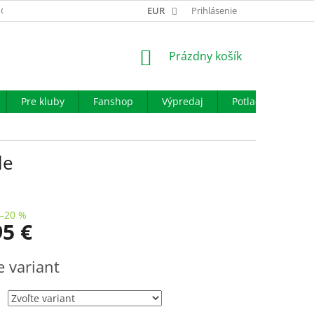
GARANCIA VÝMENY TOVARU
EUR
REKLAMAČNÝ PORIADOK
Prihlásenie
OBCHO
NÁKUPNÝ
Prázdny košík
KOŠÍK
Pre kluby
Fanshop
Výpredaj
Potlač
Iné š
le
–20 %
95 €
ová
e variant