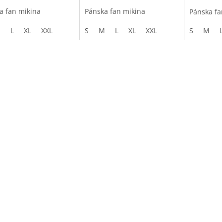
5,0
a fan mikina
Pánska fan mikina
Pánska fa
z
5
M
L
XL
XXL
S
M
L
XL
XXL
S
M
ičiek.
hviezdičiek.