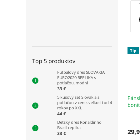
Tip
Top 5 produktov
Futbalový dres SLOVAKIA
EURO2020 REPLIKA s
potlačou, modrá
33 €
5 kusový set Slovakia s
Pánsk
potlačou v cene, veľkosti od 4
bonit
rokov po XXL
44 €
Priem
Detský dres Ronaldinho
hodno
Brasil replika
produ
29,9
33 €
je