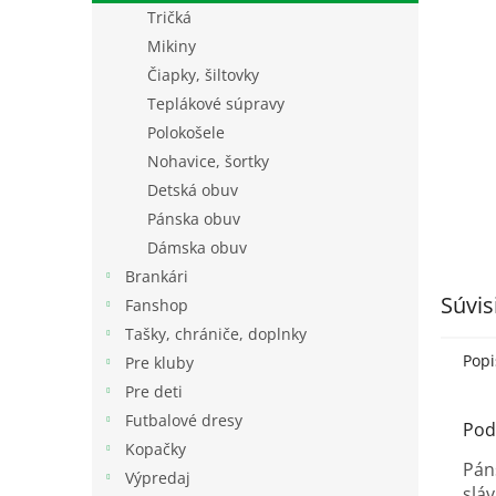
Tričká
Mikiny
Čiapky, šiltovky
Teplákové súpravy
Polokošele
Nohavice, šortky
Detská obuv
Pánska obuv
Dámska obuv
Brankári
Súvis
Fanshop
Tašky, chrániče, doplnky
Popi
Pre kluby
Pre deti
Futbalové dresy
Pod
Kopačky
Pán
Výpredaj
slá