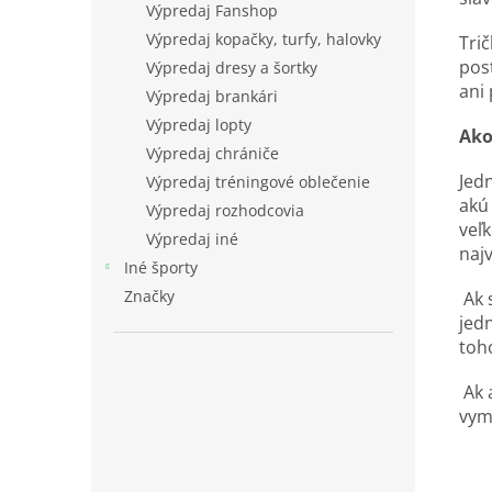
Výpredaj Fanshop
Výpredaj kopačky, turfy, halovky
Trič
post
Výpredaj dresy a šortky
ani 
Výpredaj brankári
Výpredaj lopty
Ako
Výpredaj chrániče
Jed
Výpredaj tréningové oblečenie
akú 
Výpredaj rozhodcovia
veľk
Výpredaj iné
najv
Iné športy
Značky
Ak s
jed
toho
Ak 
vym