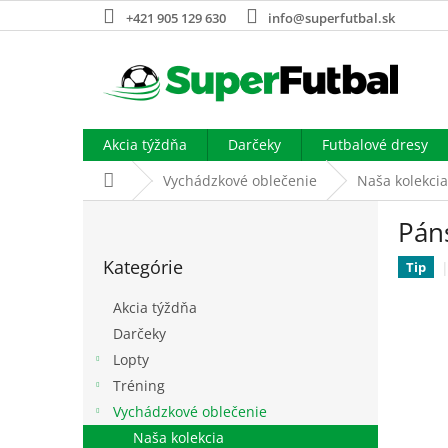
Prejsť
+421 905 129 630
info@superfutbal.sk
na
obsah
Akcia týždňa
Darčeky
Futbalové dresy
Domov
Vychádzkové oblečenie
Naša kolekcia
B
Páns
o
Preskočiť
č
Kategórie
kategórie
Tip
n
ý
Akcia týždňa
p
Darčeky
a
Lopty
n
e
Tréning
l
Vychádzkové oblečenie
Naša kolekcia