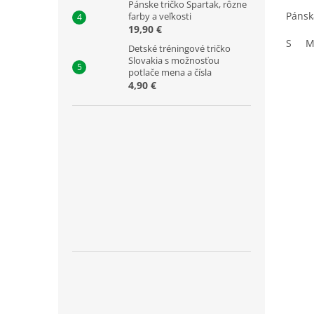
Pánske tričko Spartak, rôzne
2,0
Pánsk
farby a veľkosti
z
19,90 €
5
S
hviezd
Detské tréningové tričko
Slovakia s možnosťou
potlače mena a čísla
4,90 €