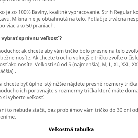
ko je zo 100% Bavlny, kvalitné vypracovanie. Strih Regular k
avu. Mikina nie je obtiahnutá na telo. Potlač je trvácna nes
po viac ako 50 praniach.
 vybrať správnu veľkosť ?
noducho: ak chcete aby vám tričko bolo presne na telo zvoľt
bežne nosíte. Ak chcete trochu volnejšie tričko zvoľte o čísl
osť ako nosíte. Veľkosti sú od S (najmenšia), M, L, XL, XXL, XX
äčšia) .
i chcete byť úplne istý nižšie nájdete presné rozmery trička
noducho ich porovnajte s rozmermy trička ktoré máte doma
 si vyberte veľkosť.
ani to nebude stačiť, bez problémov vám tričko do 30 dní o
eníme.
Veľkostná tabuľka