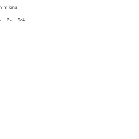
n mikina
L
XL
XXL