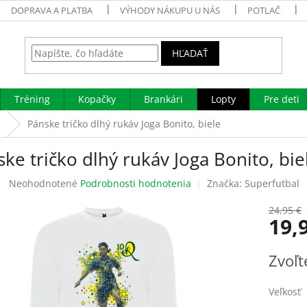
DOPRAVA A PLATBA
VÝHODY NÁKUPU U NÁS
POTLAČ
HĽADAŤ
Tréning
Kopačky
Brankári
Lopty
Pre deti
Pánske tričko dlhý rukáv Joga Bonito, biele
ke tričko dlhý rukáv Joga Bonito, bie
Priemerné
Neohodnotené
Podrobnosti hodnotenia
Značka:
Superfutbal
hodnotenie
produktu
24,95 €
19,
je
0,0
z
Jednotk
Zvoľt
5
cena:
hviezdičiek.
Veľkosť