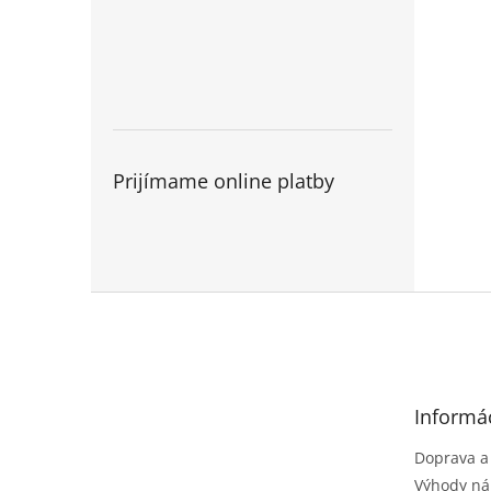
Prijímame online platby
Z
á
p
ä
t
Informác
i
e
Doprava a
Výhody ná