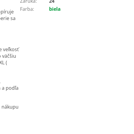
Záruka
:
24
Farba
:
biela
opíruje
perie sa
e veľkosť
o väčšiu
XL (
,
 a podľa
d nákupu