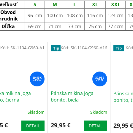
Veľkosť
S
M
L
XL
XXL
X
Obvod
96 cm
100 cm
108 cm
116 cm
124 cm
13
hrudník
Dĺžka
69 cm
71 cm
73 cm
75 cm
77 ccm
7
Kód:
SK-1104-G960-A1
Kód:
SK-1104-G960-A16
Kó
Tip
Tip
39,95 €
39,95 €
–25 %
–25 %
a mikina Joga
Pánska mikina Joga
Pánska m
o, čierna
bonito, biela
bonito,
Skladom
Skladom
erné
Priemerné
tenie
hodnotenie
ktu
5 €
produktu
29,95 €
29,95 €
DETAIL
DETAIL
je