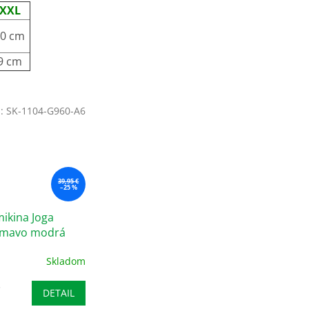
XXL
0 cm
9 cm
d:
SK-1104-G960-A6
39,95 €
–25 %
ikina Joga
 tmavo modrá
Skladom
DETAIL