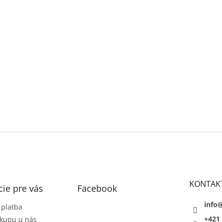
KONTAK
ie pre vás
Facebook
info
 platba
+421 
kupu u nás