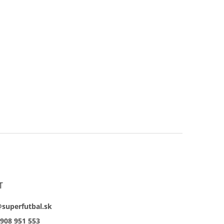
T
@superfutbal.sk
908 951 553