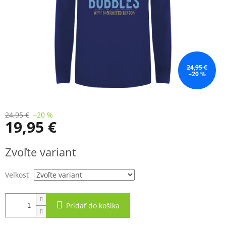
24,95 €
–20 %
24,95 €
–20 %
19,95 €
Jednotková
Zvoľte variant
cena:
Veľkosť
Pridať do košíka