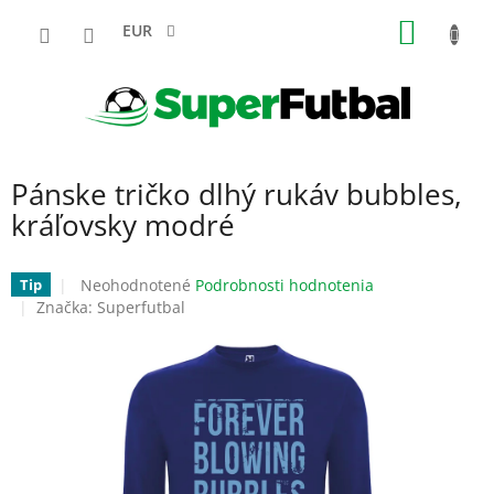
Prejsť
NÁKU
na
EUR
obsah
KOŠÍK
Pánske tričko dlhý rukáv bubbles,
kráľovsky modré
Priemerné
Neohodnotené
Podrobnosti hodnotenia
Tip
hodnotenie
Značka:
Superfutbal
produktu
je
0,0
z
5
hviezdičiek.