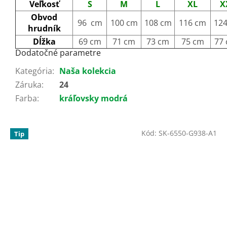
Veľkosť
S
M
L
XL
X
Obvod
96 cm
100 cm
108 cm
116 cm
12
hrudník
Dĺžka
69 cm
71 cm
73 cm
75 cm
77
Dodatočné parametre
Kategória
:
Naša kolekcia
Záruka
:
24
Farba
:
kráľovsky modrá
Kód:
SK-6550-G938-A1
Tip