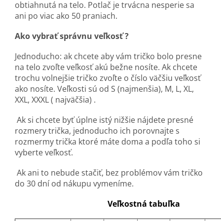
obtiahnutá na telo. Potlač je trvácna nesperie sa
ani po viac ako 50 praniach.
Ako vybrať správnu veľkosť ?
Jednoducho: ak chcete aby vám tričko bolo presne
na telo zvoľte veľkosť akú bežne nosíte. Ak chcete
trochu volnejšie tričko zvoľte o číslo väčšiu veľkosť
ako nosíte. Veľkosti sú od S (najmenšia), M, L, XL,
XXL, XXXL ( najväčšia) .
Ak si chcete byť úplne istý nižšie nájdete presné
rozmery trička, jednoducho ich porovnajte s
rozmermy trička ktoré máte doma a podľa toho si
vyberte veľkosť.
Ak ani to nebude stačiť, bez problémov vám tričko
do 30 dní od nákupu vymeníme.
Veľkostná tabuľka