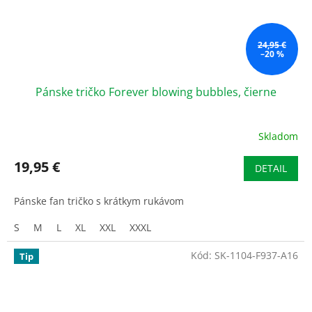
24,95 €
–20 %
Pánske tričko Forever blowing bubbles, čierne
Skladom
19,95 €
DETAIL
Pánske fan tričko s krátkym rukávom
S
M
L
XL
XXL
XXXL
Kód:
SK-1104-F937-A16
Tip