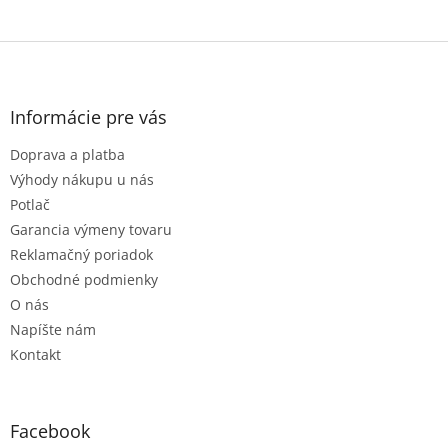
Z
á
p
ä
Informácie pre vás
t
Doprava a platba
i
e
Výhody nákupu u nás
Potlač
Garancia výmeny tovaru
Reklamačný poriadok
Obchodné podmienky
O nás
Napíšte nám
Kontakt
Facebook