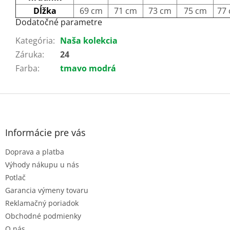
Dĺžka
69 cm
71 cm
73 cm
75 cm
77
Dodatočné parametre
Kategória
:
Naša kolekcia
Záruka
:
24
Farba
:
tmavo modrá
Z
á
p
ä
Informácie pre vás
t
Doprava a platba
i
e
Výhody nákupu u nás
Potlač
Garancia výmeny tovaru
Reklamačný poriadok
Obchodné podmienky
O nás