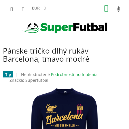
Prejsť
NÁKU
na
EUR
obsah
KOŠÍK
Pánske tričko dlhý rukáv
Barcelona, tmavo modré
Priemerné
Neohodnotené
Podrobnosti hodnotenia
Tip
hodnotenie
Značka:
Superfutbal
produktu
je
0,0
z
5
hviezdičiek.