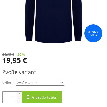
24,95 €
–20 %
24,95 €
–20 %
19,95 €
Jednotková
Zvoľte variant
cena:
Veľkosť
Pridať do košíka