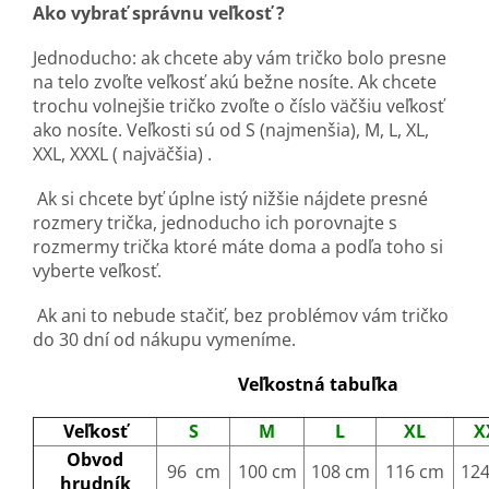
Ako vybrať správnu veľkosť ?
Jednoducho: ak chcete aby vám tričko bolo presne
na telo zvoľte veľkosť akú bežne nosíte. Ak chcete
trochu volnejšie tričko zvoľte o číslo väčšiu veľkosť
ako nosíte. Veľkosti sú od S (najmenšia), M, L, XL,
XXL, XXXL ( najväčšia) .
Ak si chcete byť úplne istý nižšie nájdete presné
rozmery trička, jednoducho ich porovnajte s
rozmermy trička ktoré máte doma a podľa toho si
vyberte veľkosť.
Ak ani to nebude stačiť, bez problémov vám tričko
do 30 dní od nákupu vymeníme.
Veľkostná tabuľka
Veľkosť
S
M
L
XL
X
Obvod
96 cm
100 cm
108 cm
116 cm
12
hrudník