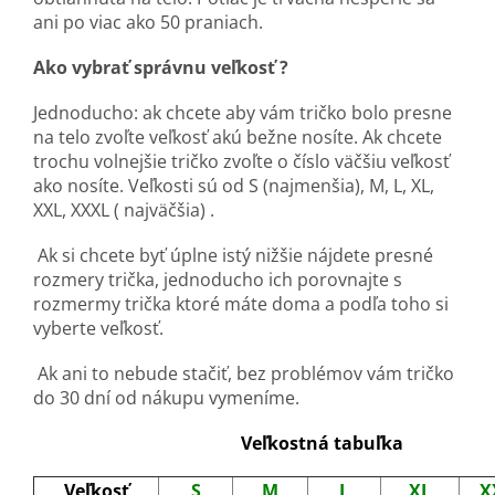
ani po viac ako 50 praniach.
Ako vybrať správnu veľkosť ?
Jednoducho: ak chcete aby vám tričko bolo presne
na telo zvoľte veľkosť akú bežne nosíte. Ak chcete
trochu volnejšie tričko zvoľte o číslo väčšiu veľkosť
ako nosíte. Veľkosti sú od S (najmenšia), M, L, XL,
XXL, XXXL ( najväčšia) .
Ak si chcete byť úplne istý nižšie nájdete presné
rozmery trička, jednoducho ich porovnajte s
rozmermy trička ktoré máte doma a podľa toho si
vyberte veľkosť.
Ak ani to nebude stačiť, bez problémov vám tričko
do 30 dní od nákupu vymeníme.
Veľkostná tabuľka
Veľkosť
S
M
L
XL
X