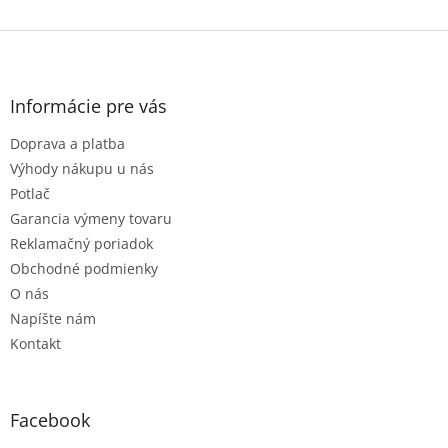
Z
á
p
ä
Informácie pre vás
t
Doprava a platba
i
e
Výhody nákupu u nás
Potlač
Garancia výmeny tovaru
Reklamačný poriadok
Obchodné podmienky
O nás
Napíšte nám
Kontakt
Facebook