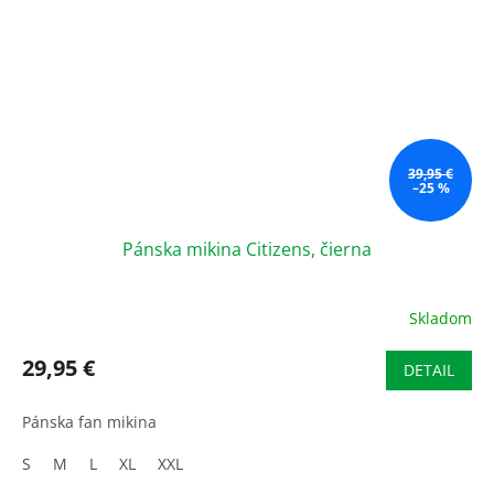
39,95 €
–25 %
Pánska mikina Citizens, čierna
Skladom
29,95 €
DETAIL
Pánska fan mikina
S
M
L
XL
XXL