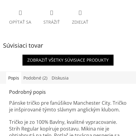
OPÝTAŤ SA
STRÁŽIŤ
ZDIEĽAŤ
Súvisiaci tovar
ZOBRAZIŤ VŠETKY SÚVISIACE PRODUKTY
Popis
Podobné (2)
Diskusia
Podrobný popis
Pánske tričko pre fanúšikov Manchester City. Tričko
je inšpirované týmto slávnym anglickým klubom.
Tričko je zo 100% Bavlny, kvalitné vypracovanie.
Strih Regular kopíruje postavu. Mikina nie je
obtiahnutá na telo. Potlač je trvácna nesperie sa