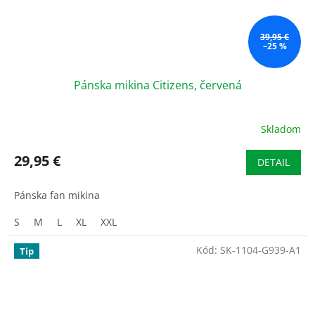
39,95 €
–25 %
Pánska mikina Citizens, červená
Skladom
29,95 €
DETAIL
Pánska fan mikina
S
M
L
XL
XXL
Kód:
SK-1104-G939-A1
Tip