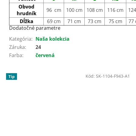
Obvod
96 cm
100 cm
108 cm
116 cm
12
hrudník
Dĺžka
69 cm
71 cm
73 cm
75 cm
77
Dodatočné parametre
Kategória
:
Naša kolekcia
Záruka
:
24
Farba
:
červená
Kód:
SK-1104-F943-A1
Tip