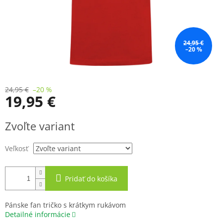
24,95 €
–20 %
24,95 €
–20 %
19,95 €
Jednotková
Zvoľte variant
cena:
Veľkosť
Pridať do košíka
Pánske fan tričko s krátkym rukávom
Detailné informácie