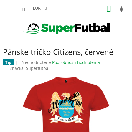
Prejsť
NÁKU
na
EUR
obsah
KOŠÍK
Pánske tričko Citizens, červené
Priemerné
Neohodnotené
Podrobnosti hodnotenia
Tip
hodnotenie
Značka:
Superfutbal
produktu
je
0,0
z
5
hviezdičiek.