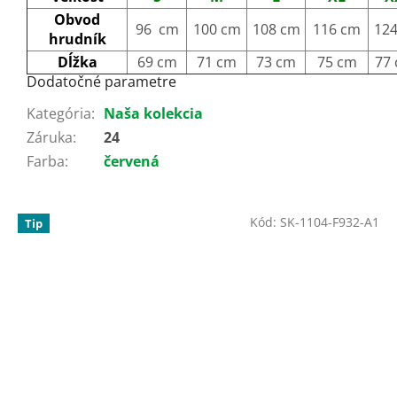
Obvod
96 cm
100 cm
108 cm
116 cm
12
hrudník
Dĺžka
69 cm
71 cm
73 cm
75 cm
77
Dodatočné parametre
Kategória
:
Naša kolekcia
Záruka
:
24
Farba
:
červená
Kód:
SK-1104-F932-A1
Tip