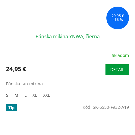
29,95 €
–16 %
Pánska mikina YNWA, čierna
Skladom
24,95 €
DETAIL
Pánska fan mikina
S
M
L
XL
XXL
Kód:
SK-6550-F932-A19
Tip