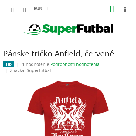
Prejsť
NÁKU
na
EUR
obsah
KOŠÍK
Pánske tričko Anfield, červené
Priemerné
1 hodnotenie
Podrobnosti hodnotenia
Tip
hodnotenie
Značka:
Superfutbal
produktu
je
5,0
z
5
hviezdičiek.