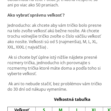
ani po viac ako 50 praniach.
Ako vybrať správnu veľkosť ?
Jednoducho: ak chcete aby vám tričko bolo presne
na telo zvoľte veľkosť akú bežne nosíte. Ak chcete
trochu volnejšie tričko zvoľte o číslo väčšiu veľkosť
ako nosíte. Veľkosti sú od S (najmenšia), M, L, XL,
XXL, XXXL ( najväčšia) .
Ak si chcete byť úplne istý nižšie nájdete presné
rozmery trička, jednoducho ich porovnajte s
rozmermy trička ktoré máte doma a podľa toho si
vyberte veľkosť.
Ak ani to nebude stačiť, bez problémov vám tričko
do 30 dní od nákupu vymeníme.
Veľkostná tabuľka
Veľkosť
S
M
L
XL
X