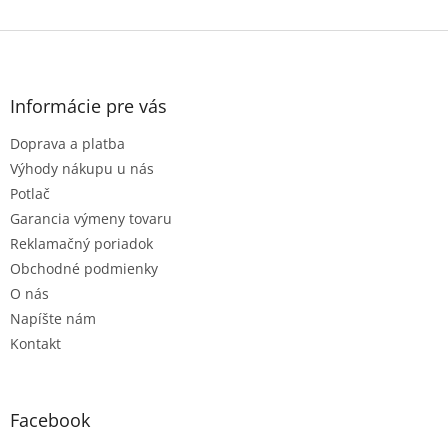
Z
á
p
ä
Informácie pre vás
t
Doprava a platba
i
e
Výhody nákupu u nás
Potlač
Garancia výmeny tovaru
Reklamačný poriadok
Obchodné podmienky
O nás
Napíšte nám
Kontakt
Facebook