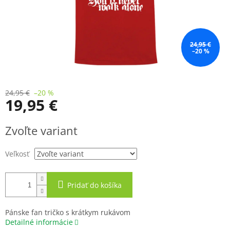
24,95 €
–20 %
24,95 €
–20 %
19,95 €
Jednotková
Zvoľte variant
cena:
Veľkosť
Pridať do košíka
Pánske fan tričko s krátkym rukávom
Detailné informácie