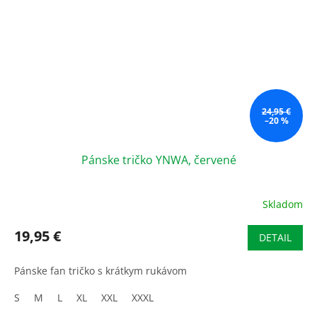
24,95 €
–20 %
Pánske tričko YNWA, červené
Skladom
19,95 €
DETAIL
Pánske fan tričko s krátkym rukávom
S
M
L
XL
XXL
XXXL