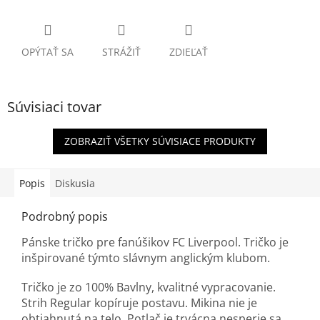
OPÝTAŤ SA
STRÁŽIŤ
ZDIEĽAŤ
Súvisiaci tovar
ZOBRAZIŤ VŠETKY SÚVISIACE PRODUKTY
Popis
Diskusia
Podrobný popis
Pánske tričko pre fanúšikov FC Liverpool. Tričko je
inšpirované týmto slávnym anglickým klubom.
Tričko je zo 100% Bavlny, kvalitné vypracovanie.
Strih Regular kopíruje postavu. Mikina nie je
obtiahnutá na telo. Potlač je trvácna nesperie sa