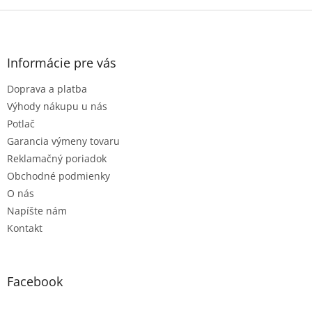
Z
á
p
ä
Informácie pre vás
t
Doprava a platba
i
e
Výhody nákupu u nás
Potlač
Garancia výmeny tovaru
Reklamačný poriadok
Obchodné podmienky
O nás
Napíšte nám
Kontakt
Facebook