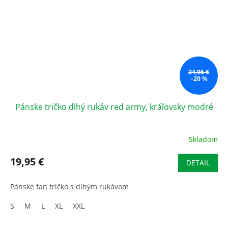
24,95 €
–20 %
Pánske tričko dlhý rukáv red army, kráľovsky modré
Skladom
19,95 €
DETAIL
Pánske fan tričko s dlhým rukávom
S
M
L
XL
XXL