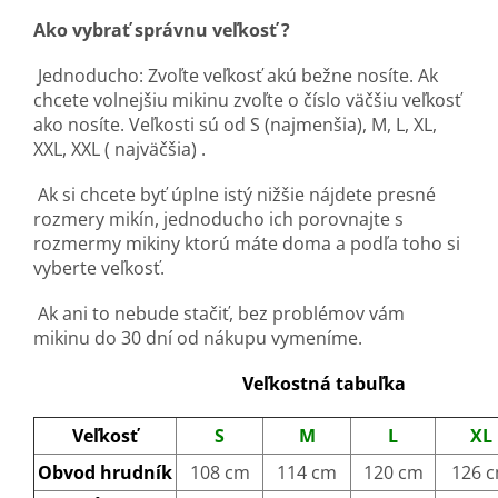
Ako vybrať správnu veľkosť ?
Jednoducho: Zvoľte veľkosť akú bežne nosíte. Ak
chcete volnejšiu mikinu zvoľte o číslo väčšiu veľkosť
ako nosíte. Veľkosti sú od S (najmenšia), M, L, XL,
XXL, XXL ( najväčšia) .
Ak si chcete byť úplne istý nižšie nájdete presné
rozmery mikín, jednoducho ich porovnajte s
rozmermy mikiny ktorú máte doma a podľa toho si
vyberte veľkosť.
Ak ani to nebude stačiť, bez problémov vám
mikinu do 30 dní od nákupu vymeníme.
Veľkostná tabuľka
Veľkosť
S
M
L
XL
Obvod hrudník
108 cm
114 cm
120 cm
126 