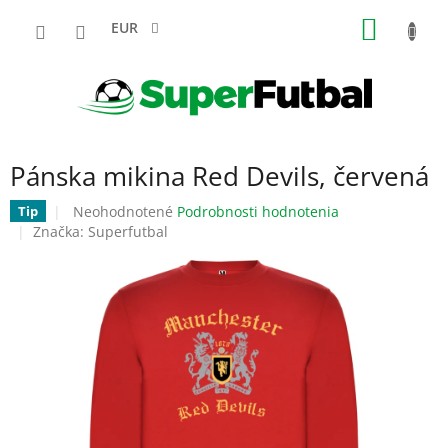
Prejsť
NÁKU
na
EUR
obsah
KOŠÍK
Pánska mikina Red Devils, červená
Priemerné
Neohodnotené
Podrobnosti hodnotenia
Tip
hodnotenie
Značka:
Superfutbal
produktu
je
0,0
z
5
hviezdičiek.