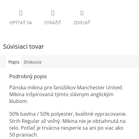
OPÝTAŤ SA
STRÁŽIŤ
ZDIEĽAŤ
Súvisiaci tovar
Popis
Diskusia
Podrobný popis
Pánska mikina pre fanúšikov Manchester United.
Mikina inšpirovaná týmto slávnym anglickým
klubom.
50% bavlna / 50% polyester, k
valitné vypracovanie.
Strih Regular až voľný. Mikina nie je obtiahnutá na
telo. Potlač je trvácna nesperie sa ani po viac ako
50 praniach.