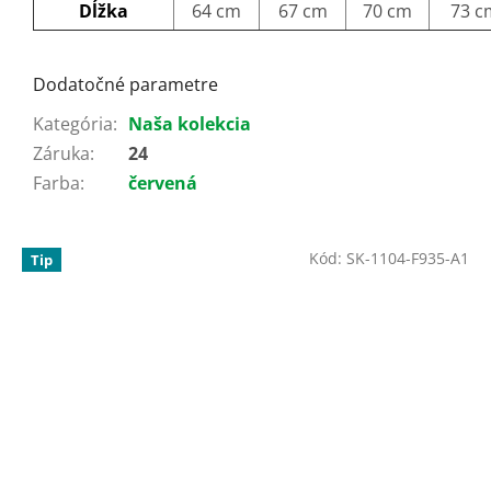
Dĺžka
64 cm
67 cm
70 cm
73 c
Dodatočné parametre
Kategória
:
Naša kolekcia
Záruka
:
24
Farba
:
červená
Kód:
SK-1104-F935-A1
Tip