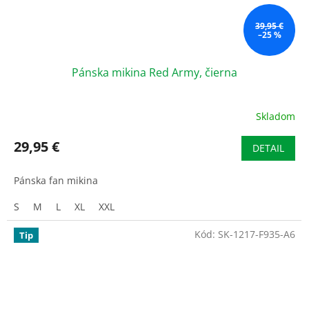
39,95 €
–25 %
Pánska mikina Red Army, čierna
Skladom
29,95 €
DETAIL
Pánska fan mikina
S
M
L
XL
XXL
Kód:
SK-1217-F935-A6
Tip