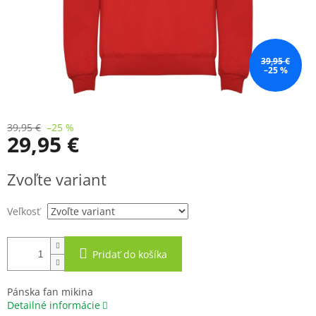
39,95 €
–25 %
39,95 €
–25 %
29,95 €
Jednotková
Zvoľte variant
cena:
Veľkosť
Pridať do košíka
Pánska fan mikina
Detailné informácie