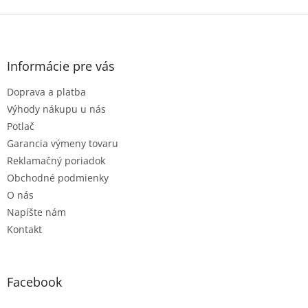
Z
á
p
ä
Informácie pre vás
t
Doprava a platba
i
e
Výhody nákupu u nás
Potlač
Garancia výmeny tovaru
Reklamačný poriadok
Obchodné podmienky
O nás
Napíšte nám
Kontakt
Facebook