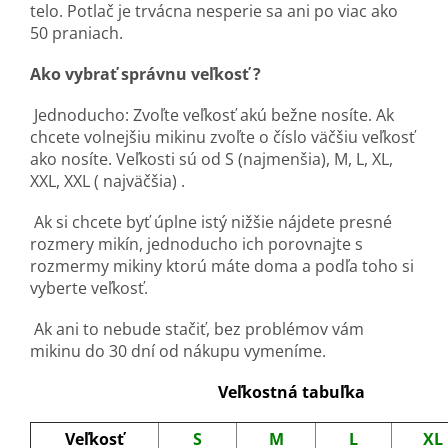
telo. Potlač je trvácna nesperie sa ani po viac ako
50 praniach.
Ako vybrať správnu veľkosť ?
Jednoducho: Zvoľte veľkosť akú bežne nosíte. Ak
chcete volnejšiu mikinu zvoľte o číslo väčšiu veľkosť
ako nosíte. Veľkosti sú od S (najmenšia), M, L, XL,
XXL, XXL ( najväčšia) .
Ak si chcete byť úplne istý nižšie nájdete presné
rozmery mikín, jednoducho ich porovnajte s
rozmermy mikiny ktorú máte doma a podľa toho si
vyberte veľkosť.
Ak ani to nebude stačiť, bez problémov vám
mikinu do 30 dní od nákupu vymeníme.
Veľkostná tabuľka
Veľkosť
S
M
L
XL