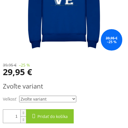
39,95 €
–25 %
39,95 €
–25 %
29,95 €
Jednotková
Zvoľte variant
cena:
Veľkosť
Pridať do košíka