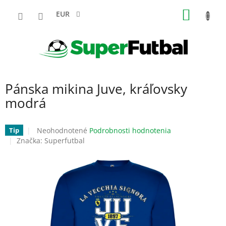
Prejsť
NÁKU
na
EUR
obsah
KOŠÍK
Pánska mikina Juve, kráľovsky
modrá
Priemerné
Neohodnotené
Podrobnosti hodnotenia
Tip
hodnotenie
Značka:
Superfutbal
produktu
je
0,0
z
5
hviezdičiek.