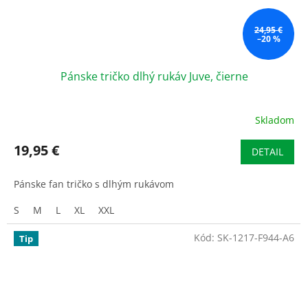
24,95 €
–20 %
Pánske tričko dlhý rukáv Juve, čierne
Skladom
19,95 €
DETAIL
Pánske fan tričko s dlhým rukávom
S
M
L
XL
XXL
Kód:
SK-1217-F944-A6
Tip