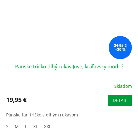
24,95 €
–20 %
Pánske tričko dlhý rukáv Juve, kráľovsky modré
Skladom
19,95 €
DETAIL
Pánske fan tričko s dlhým rukávom
S
M
L
XL
XXL