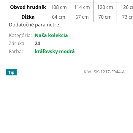
Obvod hrudník
108 cm
114 cm
120 cm
126 
Dĺžka
64 cm
67 cm
70 cm
73 c
Dodatočné parametre
Kategória
:
Naša kolekcia
Záruka
:
24
Farba
:
kráľovsky modrá
Kód:
SK-1217-F944-A1
Tip