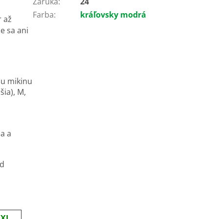
Záruka
:
24
Farba
:
kráľovsky modrá
r až
ie sa ani
iu mikinu
šia), M,
,
a a
od
XL