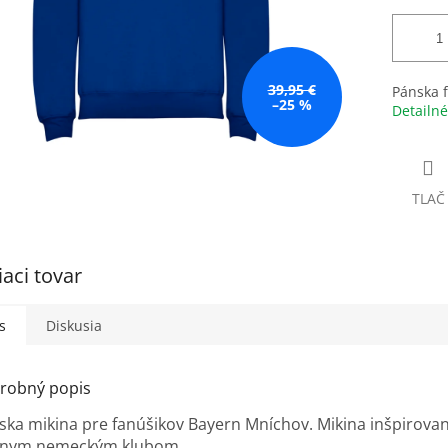
39,95 €
Pánska 
–25 %
Detailné
TLAČ
iaci tovar
s
Diskusia
robný popis
ska mikina pre fanúšikov Bayern Mníchov. Mikina inšpirova
vnym nemeckým klubom