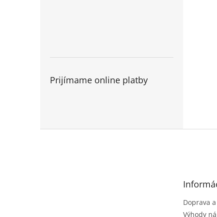
Prijímame online platby
Z
á
p
ä
t
Informác
i
e
Doprava a
Výhody ná