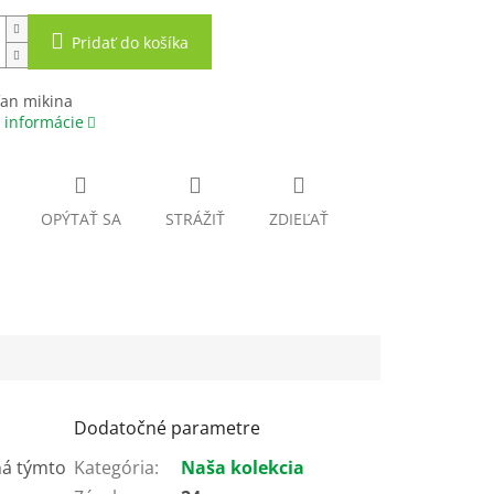
Pridať do košíka
fan mikina
 informácie
OPÝTAŤ SA
STRÁŽIŤ
ZDIEĽAŤ
Dodatočné parametre
ná týmto
Kategória
:
Naša kolekcia