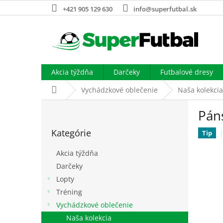
Prejsť
+421 905 129 630
info@superfutbal.sk
na
obsah
Akcia týždňa
Darčeky
Futbalové dresy
Domov
Vychádzkové oblečenie
Naša kolekcia
B
Pán
o
Preskočiť
č
Kategórie
kategórie
Tip
n
ý
Akcia týždňa
p
Darčeky
a
Lopty
n
e
Tréning
l
Vychádzkové oblečenie
Naša kolekcia