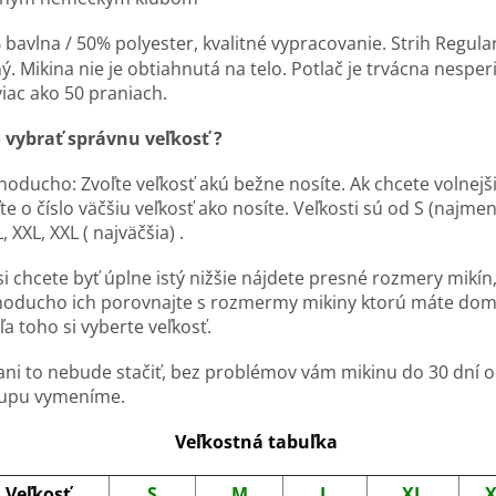
 bavlna / 50% polyester, k
valitné vypracovanie. Strih Regula
ý. Mikina nie je obtiahnutá na telo. Potlač je trvácna nesper
viac ako 50 praniach.
 vybrať správnu veľkosť ?
noducho: Zvoľte veľkosť akú bežne nosíte. Ak chcete volnejš
te o číslo väčšiu veľkosť ako nosíte. Veľkosti sú od S (najmen
L, XXL, XXL ( najväčšia) .
i chcete byť úplne istý nižšie nájdete presné rozmery mikín
noducho ich porovnajte s rozmermy mikiny ktorú máte dom
a toho si vyberte veľkosť.
ani to nebude stačiť, bez problémov vám mikinu do 30 dní 
upu vymeníme.
Veľkostná tabuľka
Veľkosť
S
M
L
XL
X