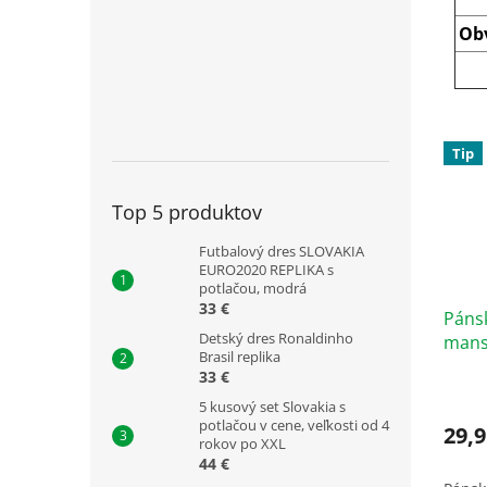
Ob
Tip
Top 5 produktov
Futbalový dres SLOVAKIA
EURO2020 REPLIKA s
potlačou, modrá
33 €
Pánsk
Detský dres Ronaldinho
mansc
Brasil replika
33 €
5 kusový set Slovakia s
potlačou v cene, veľkosti od 4
29,9
rokov po XXL
44 €