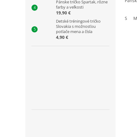
Pánsk
Pánske tričko Spartak, rôzne
farby a veľkosti
19,90 €
S
Detské tréningové tričko
Slovakia s možnosťou
potlače mena a čísla
4,90 €