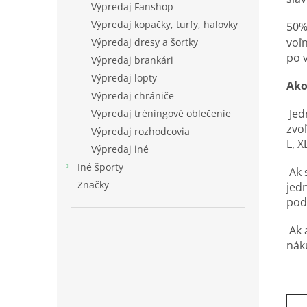
Výpredaj Fanshop
Výpredaj kopačky, turfy, halovky
50%
voľn
Výpredaj dresy a šortky
po 
Výpredaj brankári
Výpredaj lopty
Ako
Výpredaj chrániče
Jed
Výpredaj tréningové oblečenie
zvoľ
Výpredaj rozhodcovia
L, X
Výpredaj iné
Iné športy
Ak s
Značky
jed
podľ
Ak 
nák