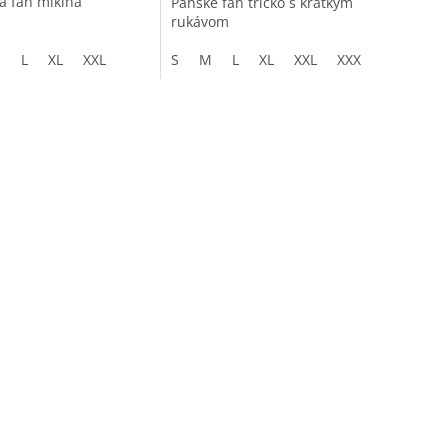
a fan mikina
Pánske fan tričko s krátkym
rukávom
M
L
XL
XXL
S
M
L
XL
XXL
XXXL