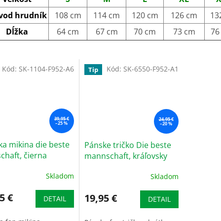
vod hrudník
108 cm
114 cm
120 cm
126 cm
13
Dĺžka
64 cm
67 cm
70 cm
73 cm
76
Kód:
SK-1104-F952-A6
Kód:
SK-6550-F952-A1
Tip
39,95 €
24,95 €
–25 %
–20 %
a mikina die beste
Pánske tričko Die beste
haft, čierna
mannschaft, kráľovsky
modré
Skladom
Skladom
5 €
19,95 €
DETAIL
DETAIL