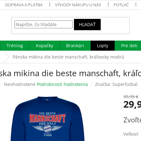
DOPRAVA A PLATBA
VÝHODY NÁKUPU U NÁS
POTLAČ
HĽADAŤ
Tréning
Kopačky
Brankári
Lopty
Pre deti
Pánska mikina die beste manschaft, kráľovsky modrá
ska mikina die beste manschaft, krá
Priemerné
Neohodnotené
Podrobnosti hodnotenia
Značka:
Superfutbal
hodnotenie
produktu
39,95 €
29,
je
0,0
z
Jednotk
Zvoľt
5
cena:
hviezdičiek.
Veľkosť