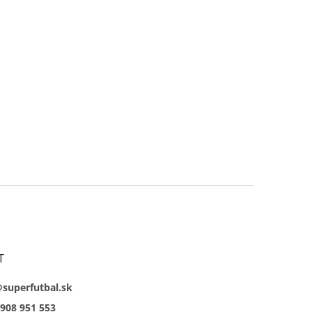
T
@superfutbal.sk
908 951 553