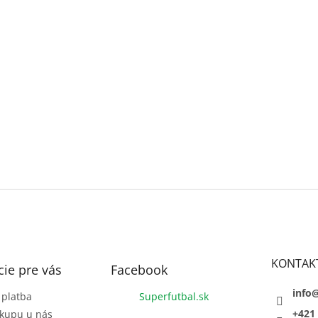
KONTAK
ie pre vás
Facebook
info
 platba
Superfutbal.sk
+421 
kupu u nás