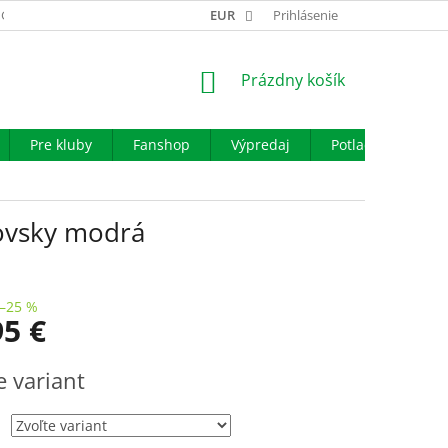
GARANCIA VÝMENY TOVARU
EUR
REKLAMAČNÝ PORIADOK
Prihlásenie
OBCHO
NÁKUPNÝ
Prázdny košík
KOŠÍK
Pre kluby
Fanshop
Výpredaj
Potlač
Iné š
ľovsky modrá
–25 %
95 €
ová
e variant