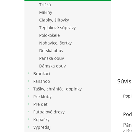
Tričká
Mikiny
Čiapky, šiltovky
Teplákové súpravy
Polokošele
Nohavice, šortky
Detská obuv
Pánska obuv
Dámska obuv
Brankári
Súvis
Fanshop
Tašky, chrániče, doplnky
Popi
Pre kluby
Pre deti
Futbalové dresy
Pod
Kopačky
Pán
Výpredaj
slá