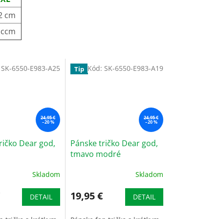
2 cm
 ccm
:
SK-6550-E983-A25
Kód:
SK-6550-E983-A19
Tip
24,95 €
24,95 €
–20 %
–20 %
ričko Dear god,
Pánske tričko Dear god,
tmavo modré
Skladom
Skladom
19,95 €
DETAIL
DETAIL