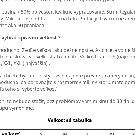
 bavlna / 50% polyester, k
valitné vypracovanie. Strih Regula
ý. Mikina nie je obtiahnutá na telo. Potlač je trvácna nesper
viac ako 50 praniach.
 vybrať správnu veľkosť ?
noducho: Zvoľte veľkosť akú bežne nosíte. Ak chcete volnejš
te o číslo väčšiu veľkosť ako nosíte. Veľkosti sú od S (najmen
L, XXL, XXL ( najväčšia) .
i chcete byť úplne istý nižšie nájdete presné rozmery mikín
noducho ich porovnajte s rozmermy mikiny ktorú máte dom
a toho si vyberte veľkosť.
ani to nebude stačiť, bez problémov vám mikinu do 30 dní 
upu vymeníme.
Veľkostná tabuľka
Veľkosť
S
M
L
XL
X