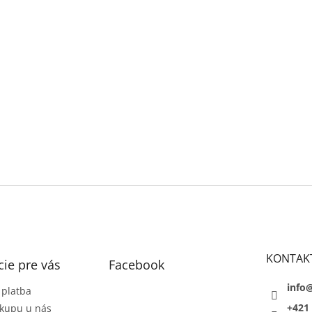
KONTAK
ie pre vás
Facebook
info
 platba
+421 
kupu u nás