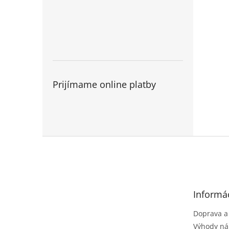
Prijímame online platby
Z
á
p
ä
t
Informác
i
e
Doprava a
Výhody ná