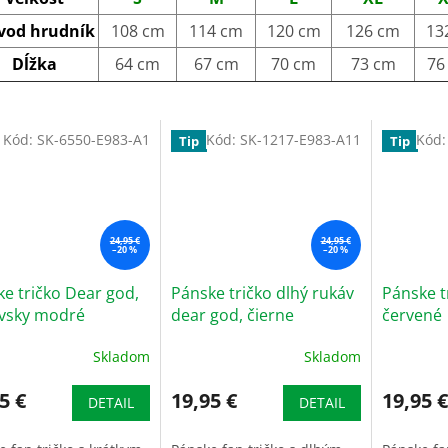
vod hrudník
108 cm
114 cm
120 cm
126 cm
13
Dĺžka
64 cm
67 cm
70 cm
73 cm
76
Kód:
SK-6550-E983-A1
Kód:
SK-1217-E983-A11
Kód
Tip
Tip
24,95 €
24,95 €
–20 %
–20 %
e tričko Dear god,
Pánske tričko dlhý rukáv
Pánske t
ovsky modré
dear god, čierne
červené
Skladom
Skladom
5 €
19,95 €
19,95 €
DETAIL
DETAIL