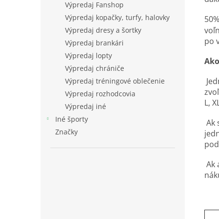
Výpredaj Fanshop
Výpredaj kopačky, turfy, halovky
50%
voľn
Výpredaj dresy a šortky
po 
Výpredaj brankári
Výpredaj lopty
Ako
Výpredaj chrániče
Jed
Výpredaj tréningové oblečenie
zvoľ
Výpredaj rozhodcovia
L, X
Výpredaj iné
Iné športy
Ak s
Značky
jed
podľ
Ak 
nák