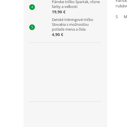
Pánsk
Pánske tričko Spartak, rôzne
ruká
farby a veľkosti
19,90 €
S
Detské tréningové tričko
Slovakia s možnosťou
potlače mena a čísla
4,90 €