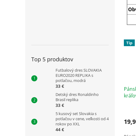
Ob
Tip
Top 5 produktov
Futbalový dres SLOVAKIA
EURO2020 REPLIKA s
potlačou, modrá
33 €
Pánsk
Detský dres Ronaldinho
kráľ
Brasil replika
33 €
5 kusový set Slovakia s
potlačou v cene, veľkosti od 4
19,9
rokov po XXL
44 €