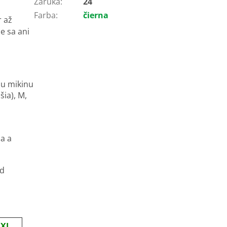
Záruka
:
24
Farba
:
čierna
r až
ie sa ani
iu mikinu
šia), M,
,
a a
od
XL