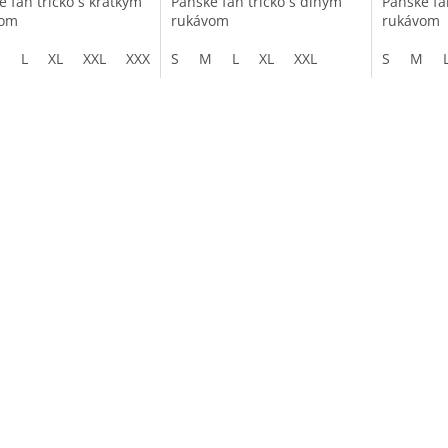
e fan tričko s krátkym
Pánske fan tričko s dlhým
Pánske fa
vom
rukávom
rukávom
M
L
XL
XXL
XXXL
S
M
L
XL
XXL
S
M