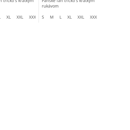
n tričko s krátkym
Pánske fan tričko s krátkym
rukávom
L
XL
XXL
XXXL
S
M
L
XL
XXL
XXXL