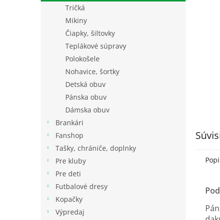
Tričká
Mikiny
Čiapky, šiltovky
Teplákové súpravy
Polokošele
Nohavice, šortky
Detská obuv
Pánska obuv
Dámska obuv
Brankári
Súvis
Fanshop
Tašky, chrániče, doplnky
Popi
Pre kluby
Pre deti
Futbalové dresy
Pod
Kopačky
Pán
Výpredaj
dak