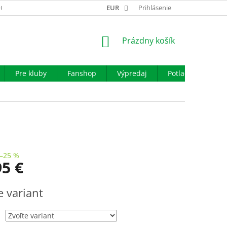
GARANCIA VÝMENY TOVARU
EUR
REKLAMAČNÝ PORIADOK
Prihlásenie
OBCHO
NÁKUPNÝ
Prázdny košík
KOŠÍK
Pre kluby
Fanshop
Výpredaj
Potlač
Iné š
–25 %
95 €
ová
e variant