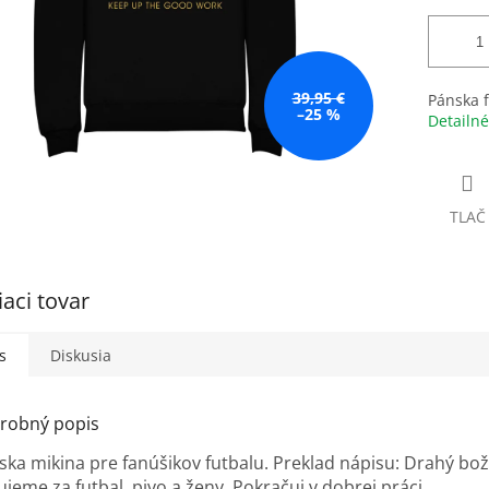
39,95 €
Pánska 
–25 %
Detailné
TLAČ
iaci tovar
s
Diskusia
robný popis
ska mikina pre fanúšikov futbalu. Preklad nápisu: Drahý bož
ujeme za futbal, pivo a ženy. Pokračuj v dobrej práci.