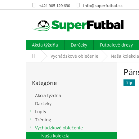
Prejsť
+421 905 129 630
info@superfutbal.sk
na
obsah
Akcia týždňa
Darčeky
Futbalové dresy
Domov
Vychádzkové oblečenie
Naša kolekcia
B
Pán
o
Preskočiť
č
Kategórie
kategórie
Tip
n
ý
Akcia týždňa
p
Darčeky
a
Lopty
n
e
Tréning
l
Vychádzkové oblečenie
Naša kolekcia