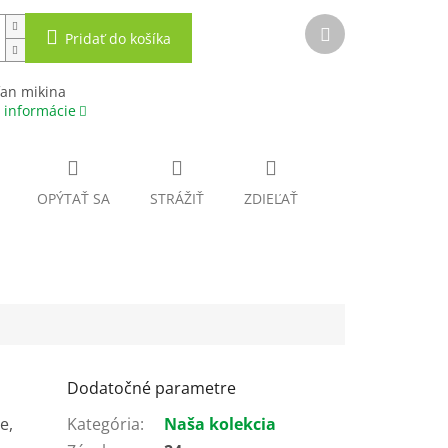
Ďalší
Pridať do košíka
produkt
fan mikina
 informácie
OPÝTAŤ SA
STRÁŽIŤ
ZDIEĽAŤ
Dodatočné parametre
e,
Kategória
:
Naša kolekcia