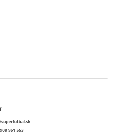
T
@superfutbal.sk
908 951 553