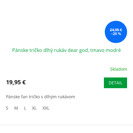
24,95 €
–20 %
Pánske tričko dlhý rukáv dear god, tmavo modré
Skladom
19,95 €
DETAIL
Pánske fan tričko s dlhým rukávom
S
M
L
XL
XXL
Z