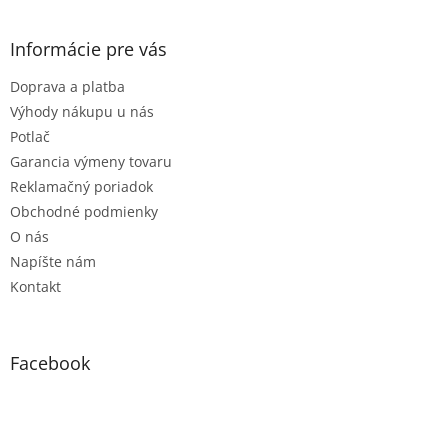
á
p
ä
Informácie pre vás
t
Doprava a platba
i
e
Výhody nákupu u nás
Potlač
Garancia výmeny tovaru
Reklamačný poriadok
Obchodné podmienky
O nás
Napíšte nám
Kontakt
Facebook