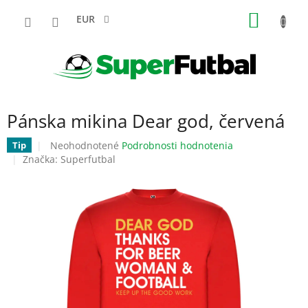
Prejsť
NÁKU
na
EUR
obsah
KOŠÍK
Pánska mikina Dear god, červená
Priemerné
Neohodnotené
Podrobnosti hodnotenia
Tip
hodnotenie
Značka:
Superfutbal
produktu
je
0,0
z
5
hviezdičiek.