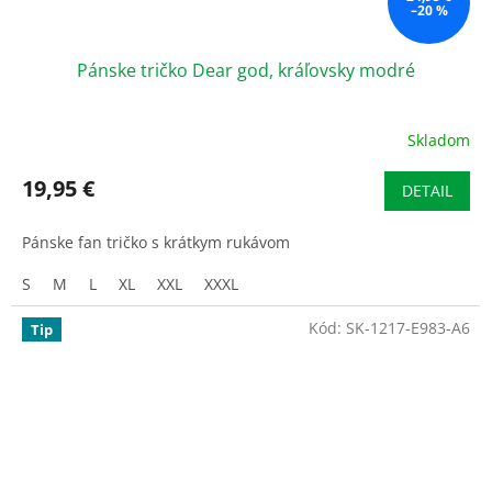
–20 %
Pánske tričko Dear god, kráľovsky modré
Skladom
19,95 €
DETAIL
Pánske fan tričko s krátkym rukávom
S
M
L
XL
XXL
XXXL
Kód:
SK-1217-E983-A6
Tip