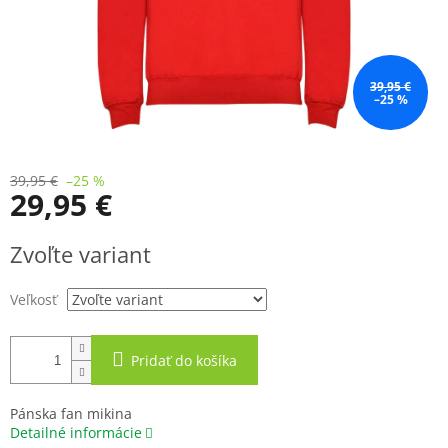
39,95 €
–25 %
39,95 €
–25 %
29,95 €
Jednotková
Zvoľte variant
cena:
Veľkosť
Pridať do košíka
Pánska fan mikina
Detailné informácie