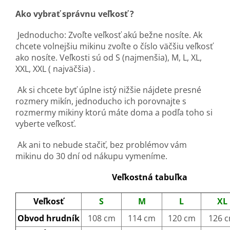
Ako vybrať správnu veľkosť ?
Jednoducho: Zvoľte veľkosť akú bežne nosíte. Ak
chcete volnejšiu mikinu zvoľte o číslo väčšiu veľkosť
ako nosíte. Veľkosti sú od S (najmenšia), M, L, XL,
XXL, XXL ( najväčšia) .
Ak si chcete byť úplne istý nižšie nájdete presné
rozmery mikín, jednoducho ich porovnajte s
rozmermy mikiny ktorú máte doma a podľa toho si
vyberte veľkosť.
Ak ani to nebude stačiť, bez problémov vám
mikinu do 30 dní od nákupu vymeníme.
Veľkostná tabuľka
Veľkosť
S
M
L
XL
Obvod hrudník
108 cm
114 cm
120 cm
126 