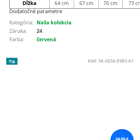
Dĺžka
64 cm
67 cm
70 cm
73 c
Dodatočné parametre
Kategória
:
Naša kolekcia
Záruka
:
24
Farba
:
červená
Kód:
SK-6550-E983-A1
Tip
24,95 €