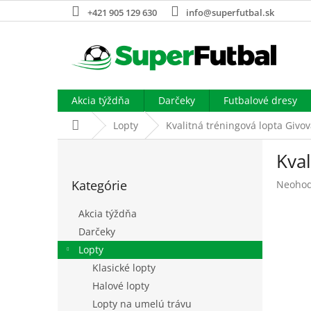
Prejsť
+421 905 129 630
info@superfutbal.sk
na
obsah
Akcia týždňa
Darčeky
Futbalové dresy
Domov
Lopty
Kvalitná tréningová lopta Givov
B
Kval
o
Preskočiť
č
Kategórie
Prieme
Neohod
kategórie
n
hodnot
ý
produk
Akcia týždňa
p
je
Darčeky
a
0,0
Lopty
z
n
5
e
Klasické lopty
hviezdi
l
Halové lopty
Lopty na umelú trávu