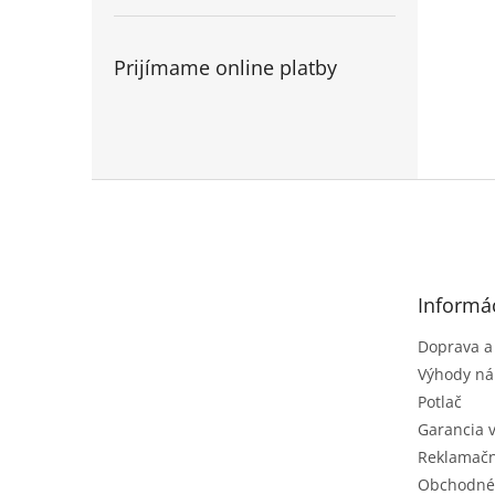
Prijímame online platby
Z
á
p
ä
t
Informác
i
e
Doprava a
Výhody ná
Potlač
Garancia 
Reklamačn
Obchodné