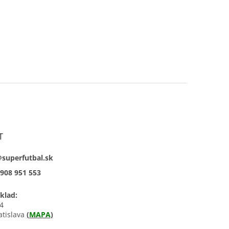
T
@superfutbal.sk
908 951 553
klad:
4
atislava
(
MAPA
)