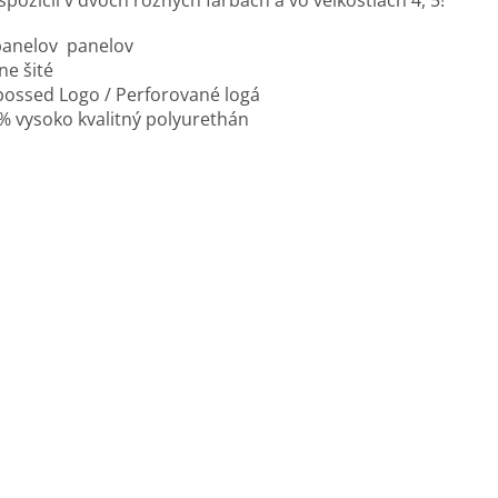
spozícii v dvoch rôznych farbách a vo veľkostiach 4, 5!
panelov panelov
ne šité
ossed Logo / Perforované logá
% vysoko kvalitný polyurethán