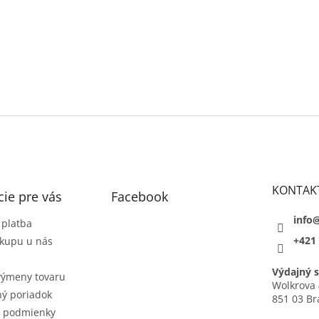
KONTAK
ie pre vás
Facebook
info
 platba
+421 
kupu u nás
Výdajný s
výmeny tovaru
Wolkrova 
ý poriadok
851 03 Br
 podmienky