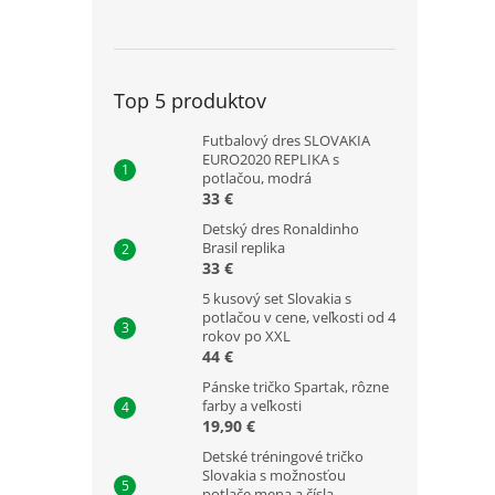
Top 5 produktov
Futbalový dres SLOVAKIA
EURO2020 REPLIKA s
potlačou, modrá
33 €
Detský dres Ronaldinho
Brasil replika
33 €
5 kusový set Slovakia s
potlačou v cene, veľkosti od 4
rokov po XXL
44 €
Pánske tričko Spartak, rôzne
farby a veľkosti
19,90 €
Detské tréningové tričko
Slovakia s možnosťou
potlače mena a čísla