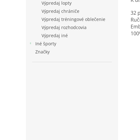
K di
Výpredaj lopty
Výpredaj chrániče
32 
Výpredaj tréningové oblečenie
Ruč
Emb
Výpredaj rozhodcovia
100
Výpredaj iné
Iné športy
Značky