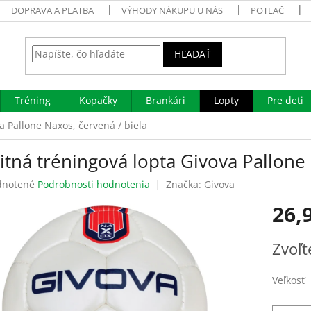
DOPRAVA A PLATBA
VÝHODY NÁKUPU U NÁS
POTLAČ
HĽADAŤ
Tréning
Kopačky
Brankári
Lopty
Pre deti
a Pallone Naxos, červená / biela
itná tréningová lopta Givova Pallone
rné
notené
Podrobnosti hodnotenia
Značka:
Givova
enie
26,
tu
Jednotk
Zvoľt
cena:
čiek.
Veľkosť