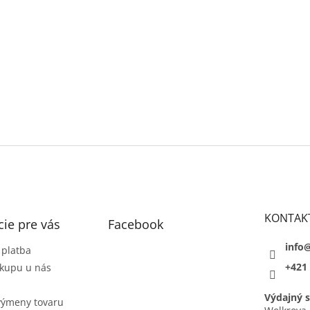
KONTAK
ie pre vás
Facebook
info
 platba
+421 
kupu u nás
Výdajný s
výmeny tovaru