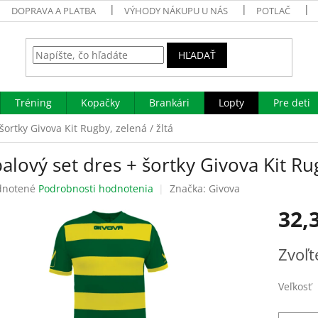
DOPRAVA A PLATBA
VÝHODY NÁKUPU U NÁS
POTLAČ
HĽADAŤ
Tréning
Kopačky
Brankári
Lopty
Pre deti
šortky Givova Kit Rugby, zelená / žltá
alový set dres + šortky Givova Kit Rug
rné
notené
Podrobnosti hodnotenia
Značka:
Givova
enie
32,
tu
Jednotk
Zvoľt
cena:
čiek.
Veľkosť