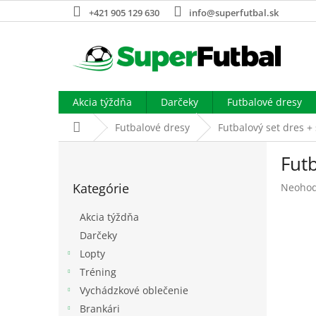
Prejsť
+421 905 129 630
info@superfutbal.sk
na
obsah
Akcia týždňa
Darčeky
Futbalové dresy
Domov
Futbalové dresy
Futbalový set dres + 
B
Futb
o
Preskočiť
č
Kategórie
Prieme
Neohod
kategórie
n
hodnot
ý
produk
Akcia týždňa
p
je
Darčeky
a
0,0
Lopty
z
n
5
e
Tréning
hviezdi
l
Vychádzkové oblečenie
Brankári