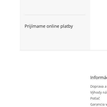
Prijímame online platby
Z
á
p
ä
t
Informác
i
e
Doprava a
Výhody ná
Potlač
Garancia 