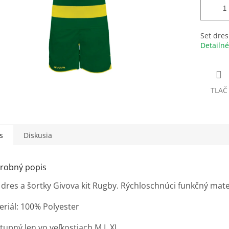
Set dres
Detailné
TLAČ
s
Diskusia
robný popis
dres a šortky Givova kit Rugby. Rýchloschnúci funkčný materi
eriál: 100% Polyester
tupný len vo veľkostiach M,L,XL.