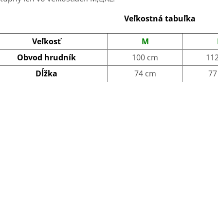
Veľkostná tabuľka
Veľkosť
M
Obvod hrudník
100 cm
11
Dĺžka
74 cm
77