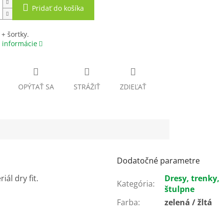
Pridať do košíka
 + šortky.
 informácie
OPÝTAŤ SA
STRÁŽIŤ
ZDIEĽAŤ
Dodatočné parametre
ál dry fit.
Dresy, trenky,
Kategória
:
štulpne
Farba
:
zelená / žltá