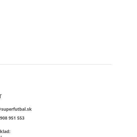
T
@superfutbal.sk
908 951 553
klad: