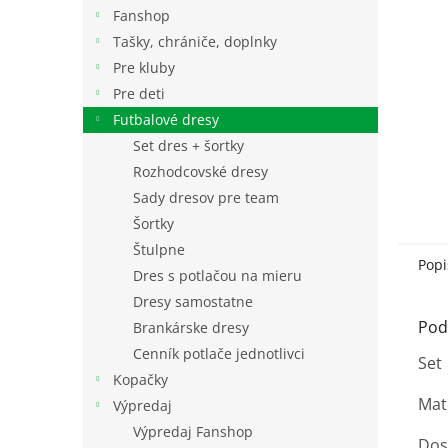
Fanshop
Tašky, chrániče, doplnky
Pre kluby
Pre deti
Futbalové dresy
Set dres + šortky
Rozhodcovské dresy
Sady dresov pre team
Šortky
Štulpne
Popi
Dres s potlačou na mieru
Dresy samostatne
Pod
Brankárske dresy
Cenník potlače jednotlivci
Set 
Kopačky
Mat
Výpredaj
Výpredaj Fanshop
Dos