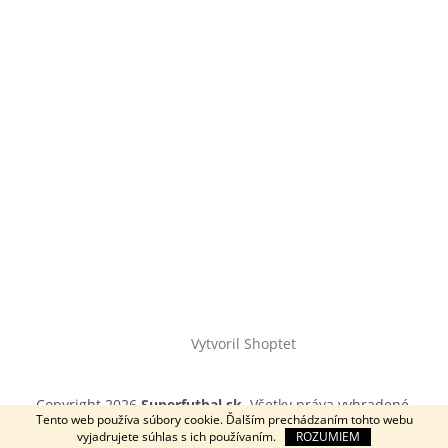
Vytvoril Shoptet
Copyright 2026
Superfutbal.sk
. Všetky práva vyhradené.
Tento web používa súbory cookie. Ďalším prechádzaním tohto webu
vyjadrujete súhlas s ich používaním.
ROZUMIEM