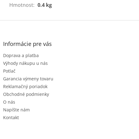
Hmotnost
:
0.4 kg
Z
á
p
ä
Informácie pre vás
t
Doprava a platba
i
e
Výhody nákupu u nás
Potlač
Garancia výmeny tovaru
Reklamačný poriadok
Obchodné podmienky
O nás
Napíšte nám
Kontakt