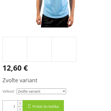
12,60 €
Jednotková
Zvoľte variant
cena:
Veľkosť
Pridať do košíka