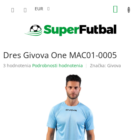
Prejsť
NÁKU
na
EUR
obsah
KOŠÍK
Dres Givova One MAC01-0005
Priemerné
3 hodnotenia
Podrobnosti hodnotenia
Značka:
Givova
hodnotenie
produktu
je
3,0
z
5
hviezdičiek.