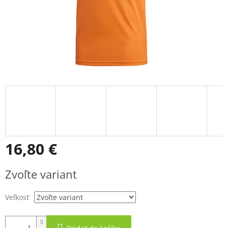
16,80 €
Jednotková
Zvoľte variant
cena:
Veľkosť