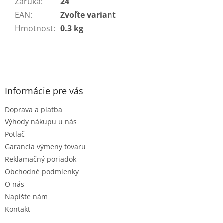
Záruka
:
24
EAN
:
Zvoľte variant
Hmotnost
:
0.3 kg
Z
á
p
ä
Informácie pre vás
t
Doprava a platba
i
e
Výhody nákupu u nás
Potlač
Garancia výmeny tovaru
Reklamačný poriadok
Obchodné podmienky
O nás
Napíšte nám
Kontakt