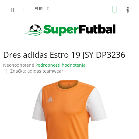
Prejsť
NÁKU
na
EUR
obsah
KOŠÍK
Dres adidas Estro 19 JSY DP3236
Priemerné
Neohodnotené
Podrobnosti hodnotenia
hodnotenie
Značka:
adidas teamwear
produktu
je
0,0
z
5
hviezdičiek.