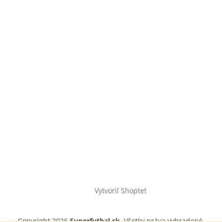
Vytvoril Shoptet
Copyright 2026
Superfutbal.sk
. Všetky práva vyhradené.