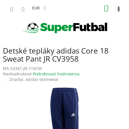
Prejsť
NÁKU
na
EUR
obsah
KOŠÍK
Detské tepláky adidas Core 18
Sweat Pant JR CV3958
MS-S4341-JR-116CM
Priemerné
Neohodnotené
Podrobnosti hodnotenia
hodnotenie
Značka:
adidas teamwear
produktu
je
0,0
z
5
hviezdičiek.