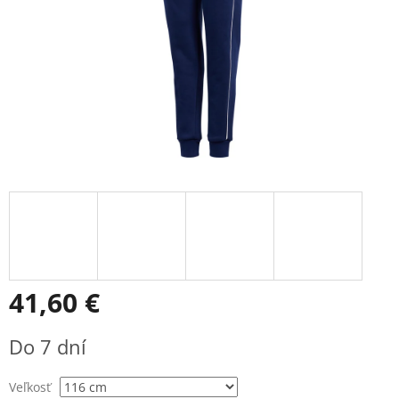
41,60 €
Jednotková
Do 7 dní
cena:
Veľkosť