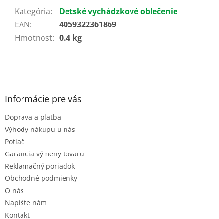
Kategória
:
Detské vychádzkové oblečenie
EAN
:
4059322361869
Hmotnost
:
0.4 kg
Z
á
p
ä
Informácie pre vás
t
Doprava a platba
i
e
Výhody nákupu u nás
Potlač
Garancia výmeny tovaru
Reklamačný poriadok
Obchodné podmienky
O nás
Napíšte nám
Kontakt