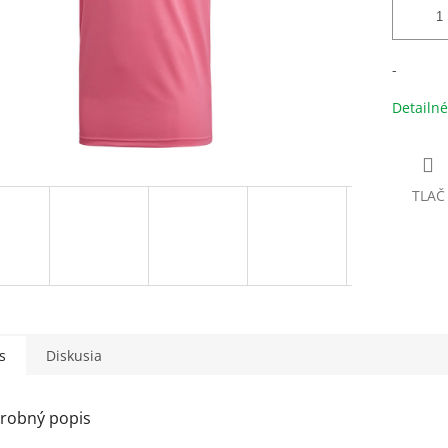
-
Detailné
TLAČ
s
Diskusia
robný popis