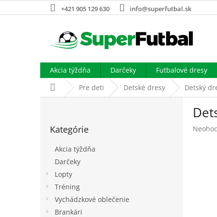
Prejsť
+421 905 129 630
info@superfutbal.sk
na
obsah
Akcia týždňa
Darčeky
Futbalové dresy
Domov
Pre deti
Detské dresy
Detský dr
B
Dets
o
Preskočiť
č
Kategórie
Prieme
Neohod
kategórie
n
hodnot
ý
produk
Akcia týždňa
p
je
Darčeky
a
0,0
Lopty
z
n
5
e
Tréning
hviezdi
l
Vychádzkové oblečenie
Brankári