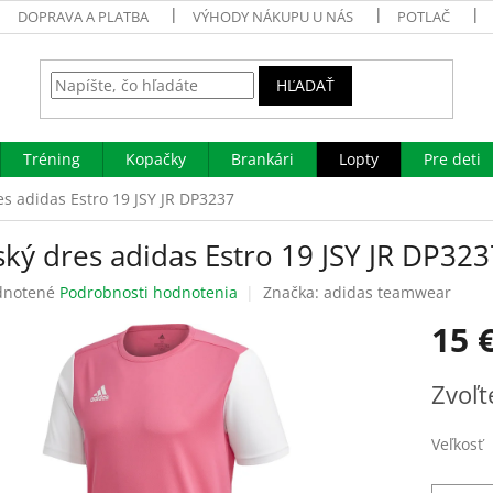
DOPRAVA A PLATBA
VÝHODY NÁKUPU U NÁS
POTLAČ
HĽADAŤ
Tréning
Kopačky
Brankári
Lopty
Pre deti
es adidas Estro 19 JSY JR DP3237
ký dres adidas Estro 19 JSY JR DP323
rné
notené
Podrobnosti hodnotenia
Značka:
adidas teamwear
enie
15 
tu
Jednotk
Zvoľt
cena:
čiek.
Veľkosť