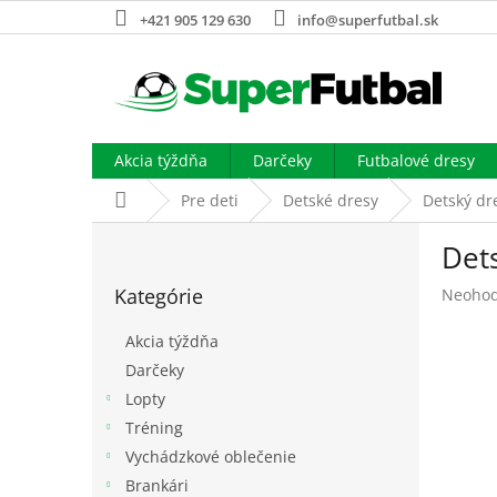
Prejsť
+421 905 129 630
info@superfutbal.sk
na
obsah
Akcia týždňa
Darčeky
Futbalové dresy
Domov
Pre deti
Detské dresy
Detský dr
B
Dets
o
Preskočiť
č
Kategórie
Prieme
Neohod
kategórie
n
hodnot
ý
produk
Akcia týždňa
p
je
Darčeky
a
0,0
Lopty
z
n
5
e
Tréning
hviezdi
l
Vychádzkové oblečenie
Brankári