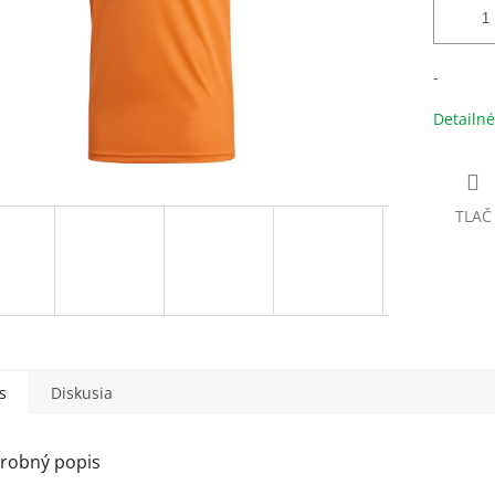
-
Detailné
TLAČ
s
Diskusia
robný popis