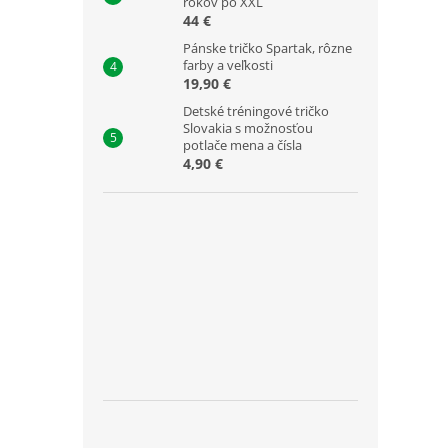
rokov po XXL
44 €
Pánske tričko Spartak, rôzne
farby a veľkosti
19,90 €
Detské tréningové tričko
Slovakia s možnosťou
potlače mena a čísla
4,90 €