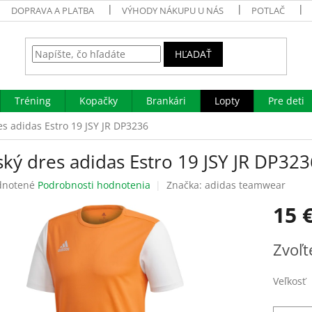
DOPRAVA A PLATBA
VÝHODY NÁKUPU U NÁS
POTLAČ
HĽADAŤ
Tréning
Kopačky
Brankári
Lopty
Pre deti
es adidas Estro 19 JSY JR DP3236
ký dres adidas Estro 19 JSY JR DP323
rné
notené
Podrobnosti hodnotenia
Značka:
adidas teamwear
enie
15 
tu
Jednotk
Zvoľt
cena:
čiek.
Veľkosť