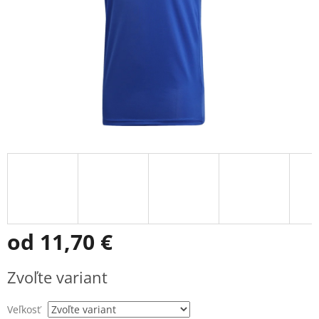
od
11,70 €
Jednotková
Zvoľte variant
cena:
Veľkosť