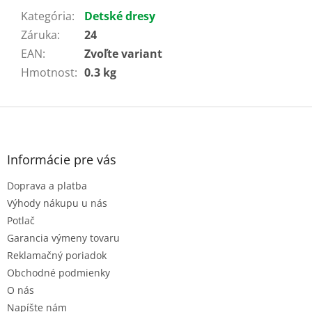
Kategória
:
Detské dresy
Záruka
:
24
EAN
:
Zvoľte variant
Hmotnost
:
0.3 kg
Z
á
p
ä
Informácie pre vás
t
Doprava a platba
i
e
Výhody nákupu u nás
Potlač
Garancia výmeny tovaru
Reklamačný poriadok
Obchodné podmienky
O nás
Napíšte nám