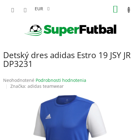
Prejsť
NÁKU
na
EUR
obsah
KOŠÍK
Detský dres adidas Estro 19 JSY JR
DP3231
Priemerné
Neohodnotené
Podrobnosti hodnotenia
hodnotenie
Značka:
adidas teamwear
produktu
je
0,0
z
5
hviezdičiek.