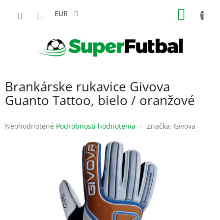
Prejsť
NÁKU
na
EUR
obsah
KOŠÍK
Brankárske rukavice Givova
Guanto Tattoo, bielo / oranžové
Priemerné
Neohodnotené
Podrobnosti hodnotenia
Značka:
Givova
hodnotenie
produktu
je
0,0
z
5
hviezdičiek.