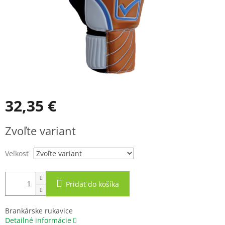
32,35 €
Jednotková
Zvoľte variant
cena:
Veľkosť
Pridať do košíka
Brankárske rukavice
Detailné informácie