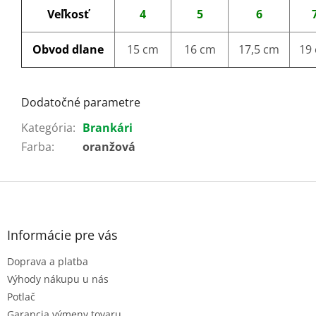
Veľkosť
4
5
6
Obvod dlane
15 cm
16 cm
17,5 cm
19
Dodatočné parametre
Kategória
:
Brankári
Farba
:
oranžová
Z
á
p
ä
Informácie pre vás
t
Doprava a platba
i
e
Výhody nákupu u nás
Potlač
Garancia výmeny tovaru