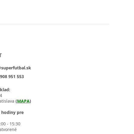
T
@superfutbal.sk
908 951 553
klad:
4
atislava
(
MAPA
)
 hodiny pre
0:00 - 15:30
zatvorené