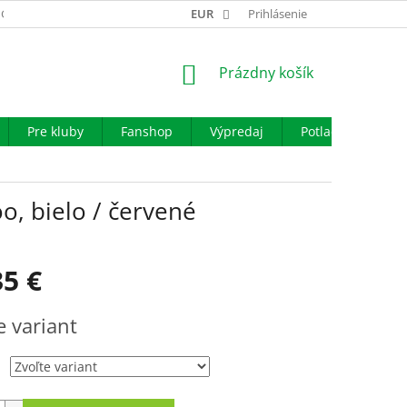
GARANCIA VÝMENY TOVARU
EUR
REKLAMAČNÝ PORIADOK
Prihlásenie
OBCHO
NÁKUPNÝ
Prázdny košík
KOŠÍK
Pre kluby
Fanshop
Výpredaj
Potlač
Iné š
o, bielo / červené
35 €
ová
e variant