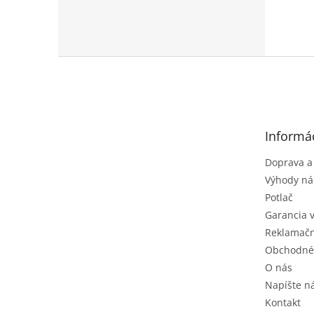
Z
á
p
ä
t
Informác
i
e
Doprava a
Výhody ná
Potlač
Garancia 
Reklamačn
Obchodné
O nás
Napíšte 
Kontakt