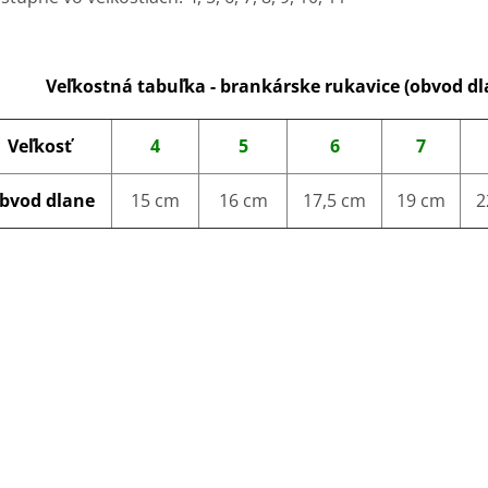
Veľkostná tabuľka - brankárske rukavice (obvod dl
Veľkosť
4
5
6
7
bvod dlane
15 cm
16 cm
17,5 cm
19 cm
2