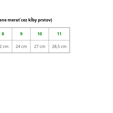
ane merať cez kĺby prstov)
8
9
10
11
2 cm
24 cm
27 cm
28,5 cm