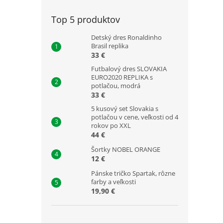
Top 5 produktov
Detský dres Ronaldinho
Brasil replika
33 €
Futbalový dres SLOVAKIA
EURO2020 REPLIKA s
potlačou, modrá
33 €
5 kusový set Slovakia s
potlačou v cene, veľkosti od 4
rokov po XXL
44 €
Šortky NOBEL ORANGE
12 €
Pánske tričko Spartak, rôzne
farby a veľkosti
19,90 €