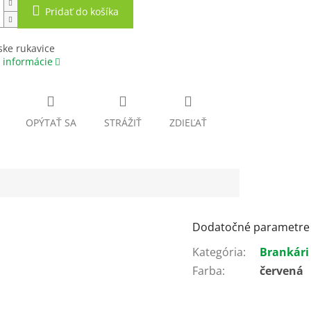
Pridať do košíka
ske rukavice
 informácie
OPÝTAŤ SA
STRÁŽIŤ
ZDIEĽAŤ
Dodatočné parametre
Kategória
:
Brankári
Farba
:
červená