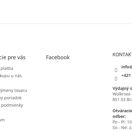
KONTAK
ie pre vás
Facebook
info
 platba
+421 
kupu u nás
Výdajný s
výmeny tovaru
Wolkrova 
ý poriadok
851 03 Br
 podmienky
Otváracie
odber:
nám
Po - Pi: 1
So - Ne: 