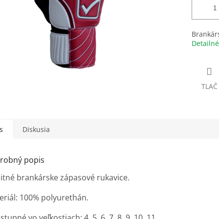
Brankár
Detailné
TLAČ
s
Diskusia
robný popis
litné brankárske zápasové rukavice.
eriál: 100% polyurethán.
stupné vo veľkostiach: 4, 5, 6, 7, 8, 9, 10, 11