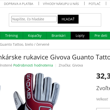
DOPRAVA A PLATBA
VÝHODY NÁKUPU U NÁS
POTLAČ
HĽADAŤ
Tréning
Kopačky
Brankári
Lopty
Pre deti
Guanto Tattoo, bielo / červené
nkárske rukavice Givova Guanto Tatto
rné
notené
Podrobnosti hodnotenia
Značka:
Givova
enie
32,
tu
Jednotk
Zvoľt
cena:
čiek.
Veľkosť